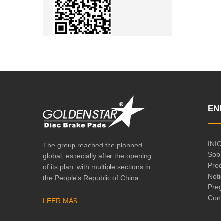
EN
INI
The group reached the planned
Sob
global, especially after the opening
Pro
of its plant with multiple sections in
Noti
the People's Republic of China
Pre
Con
LEER MÁS