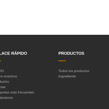
LACE RÁPIDO
PRODUCTOS
CIO
Todos los productos
re nosotros
Ingrediente
ductos
cias
guntas más frecuentes
táctenos