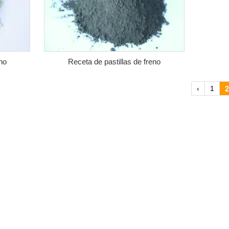
no
Receta de pastillas de freno
‹
1